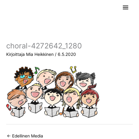
Siirry
Pääv
sisältöön
choral-4272642_1280
Kirjoittaja
Mia Heikkinen
/
6.5.2020
←
Edellinen Media