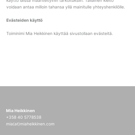
käyttö laissa määriteltyihin tarkoituksiin. Tällainen kielto
voidaan antaa milloin tahansa yllä mainitulle yhteyshenkilölle.
Evästeiden käyttö
Toiminimi Mia Heikkinen käyttää sivustollaan evästeitä.
Mia Heikkinen
+358 40 5778538
mia(at)miaheikkinen.com