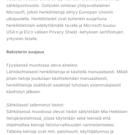
sähköpostiosoite. Outlookin omistaa yhdysvaltalainen
Microsoft, jolloin henkilötietoja siirtyy Euroopan Unionin
ulkopuolelle. Henkilötiedot ovat kuitenkin suojattuna
henkilötietolain edellyttämällä tavalla ja Microsoft kuuluu
USA:n ja EU:n välisen Privacy Shield -kehyksen sertifioitujen
yritysten listalle.
Rekisterin suojaus
Fyysisessä muodossa oleva aineisto:
Lähtökohtaisesti henkilötietoja ei käsitellä manuaalisesti. Mikäli
jotain tietoja joudutaan käsittelemään manuaalisesti,
henkilötietoja sisältävät asiakirjat tuhotaan asianmukaisesti
käsittelyn jälkeen.
Sähköisesti tallennetut tiedot:
Sähköisessä muodossa olevat tiedot säilytetään Mia Heikkisen
tietojärjestelmissä, joissa käytetään sekä teknisiä että
ohjelmallisia keinoja tietoturvallisuuden varmistamiseksi.
Tällaisia keinoja ovat mm. palomuurit, käyttäjätunnus ja