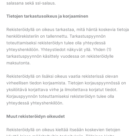
salasana sekä ssl-salaus.
Tietojen tarkastusoikeus ja korjaaminen
Rekisteröidyllä on oikeus tarkastaa, mitä häntä koskevia tietoja
henkilörekisteriin on tallennettu. Tarkastuspyynnön
toteuttamiseksi rekisteröidyn tulee olla yhteydessä
yhteyshenkilöön. Yhteystiedot näkyvät yllä. Yhden (1)
tarkastuspyynnön käsittely vuodessa on rekisteröidylle
maksutonta.
Rekisteröidyllä on lisäksi oikeus vaatia rekisterissä olevan
virheellisen tiedon korjaamista. Tietojen korjauspyynnössä on
yksilöitävä korjattava virhe ja ilmoitettava korjatut tiedot.
Korjauspyynnön toteuttamiseksi rekisteröidyn tulee olla
yhteydessä yhteyshenkilöön.
Muut rekisteröidyn oikeudet
Rekisteröidyllä on oikeus kieltää itseään koskevien tietojen