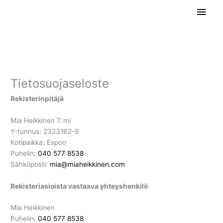
Siirry
Pääv
sisältöön
Tietosuojaseloste
Rekisterinpitäjä
Mia Heikkinen T:mi
Y-tunnus: 2323162-9
Kotipaikka: Espoo
Puhelin:
040 577 8538
Sähköposti:
mia@miaheikkinen.com
Rekisteriasioista vastaava yhteyshenkilö
Mia Heikkinen
Puhelin:
040 577 8538