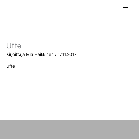
Siirry
Pääv
sisältöön
Uffe
Kirjoittaja
Mia Heikkinen
/
17.11.2017
Uffe